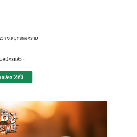
มพวา จ.สมุทรสงคราม
ับสมัครแล้ว -
ัคร ได้ที่นี่