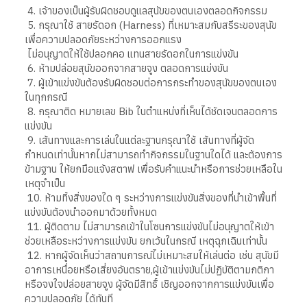
4. เจ้าของเป็นผู้รับผิดชอบดูแลสุนัขของตนเองตลอดกิจกรรม
5. กรุณาใช้ สายรัดอก (Harness) ที่เหมาะสมกับสรีระของสุนัข
เพื่อความปลอดภัยระหว่างการออกแรง
ไม่อนุญาตให้ใช้ปลอกคอ แทนสายรัดอกในการแข่งขัน
6. ห้ามปล่อยสุนัขออกจากสายจูง ตลอดการแข่งขัน
7. ผู้เข้าแข่งขันต้องรับผิดชอบต่อการกระทำของสุนัขของตนเอง
ในทุกกรณี
8. กรุณาติด หมายเลข Bib ในตำแหน่งที่เห็นได้ชัดเจนตลอดการ
แข่งขัน
9. เส้นทางและการเล่นในแต่ละฐานกรุณาใช้ เส้นทางที่ผู้จัด
กำหนดเท่านั้นหากไม่สามารถทำกิจกรรมในฐานใดได้ และต้องการ
ข้ามฐาน ให้ยกมือแจ้งสตาฟ เพื่อรับคำแนะนำหรือการช่วยเหลือใน
เหตุจำเป็น
10. ห้ามทิ้งสิ่งของใด ๆ ระหว่างการแข่งขันสิ่งของที่นำเข้าพื้นที่
แข่งขันต้องนำออกมาด้วยทั้งหมด
11. ผู้ติดตาม ไม่สามารถเข้าในโซนการแข่งขันไม่อนุญาตให้เข้า
ช่วยเหลือระหว่างการแข่งขัน ยกเว้นในกรณี เหตุฉุกเฉินเท่านั้น
12. หากผู้จัดเห็นว่าสถานการณ์ไม่เหมาะสมให้เล่นต่อ เช่น สุนัขมี
อาการเหนื่อยหรือเสี่ยงอันตราย,ผู้เข้าแข่งขันไม่ปฏิบัติตามกติกา
หรือจงใจปล่อยสายจูง ผู้จัดมีสิทธิ์ เชิญออกจากการแข่งขันเพื่อ
ความปลอดภัย ได้ทันที